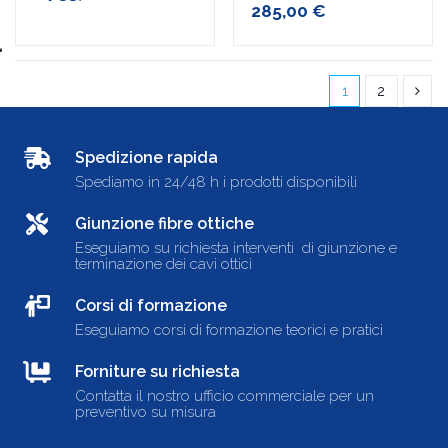
285,00 €
1
2
Spedizione rapida
Spediamo in 24/48 h i prodotti disponibili
Giunzione fibre ottiche
Eseguiamo su richiesta interventi di giunzione e
terminazione dei cavi ottici
Corsi di formazione
Eseguiamo corsi di formazione teorici e pratici
Forniture su richiesta
Contatta il nostro ufficio commerciale per un
preventivo su misura