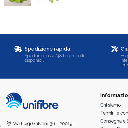
Spedizione rapida
Gi
Spediamo in 24/48 h i prodotti
Ese
disponibili
int
term
Informazio
Chi siamo
Termini e con
Consegna e S
Via Luigi Galvani, 36 - 20019 -