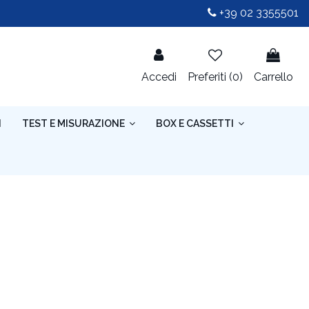
+39 02 3355501
Accedi
Preferiti (
0
)
Carrello
I
TEST E MISURAZIONE
BOX E CASSETTI