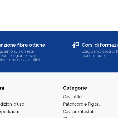
unzione fibre ottiche
Corsi di formaz
guiamo su richiesta
Eseguiamo corsi di 
erventi di giunzione e
teorici e pratici
inazione dei cavi ottici
ni
Categorie
Cavi ottici
dizioni d'uso
Patchcord e Pigital
pedizioni
Cavi preintestati