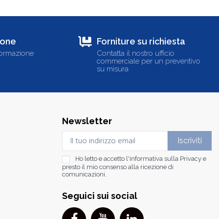
ione
Forniture su richiesta
formazione
Contatta il nostro ufficio
commerciale per un preventivo
su misura
Newsletter
Ho letto e accetto l'informativa sulla
Privacy
e
presto il mio consenso alla ricezione di
comunicazioni.
Seguici sui social