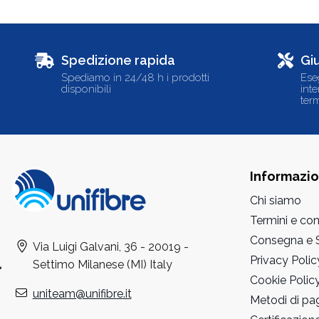
Spedizione rapida
Gi
Spediamo in 24/48 h i prodotti
Ese
disponibili
int
term
Informazio
Chi siamo
Termini e con
Consegna e S
Via Luigi Galvani, 36 - 20019 -
Privacy Polic
Settimo Milanese (MI) Italy
Cookie Polic
uniteam@unifibre.it
Metodi di p