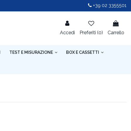
+39 02 3355501
Accedi
Preferiti (
0
)
Carrello
I
TEST E MISURAZIONE
BOX E CASSETTI