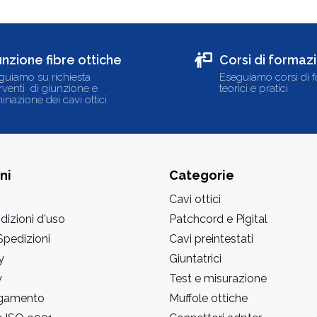
unzione fibre ottiche
Corsi di formaz
guiamo su richiesta
Eseguiamo corsi di 
erventi di giunzione e
teorici e pratici
inazione dei cavi ottici
ni
Categorie
Cavi ottici
dizioni d'uso
Patchcord e Pigital
pedizioni
Cavi preintestati
y
Giuntatrici
y
Test e misurazione
agamento
Muffole ottiche