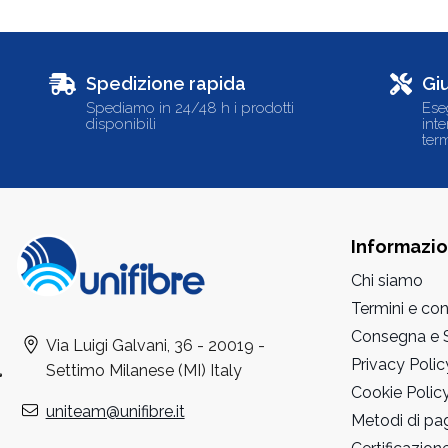
Spedizione rapida
Gi
Spediamo in 24/48 h i prodotti
Ese
disponibili
int
term
Informazio
Chi siamo
Termini e con
Consegna e S
Via Luigi Galvani, 36 - 20019 -
Privacy Polic
Settimo Milanese (MI) Italy
Cookie Polic
uniteam@unifibre.it
Metodi di p