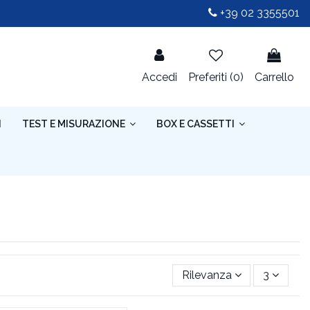
+39 02 3355501
Accedi
Preferiti (
0
)
Carrello
I
TEST E MISURAZIONE
BOX E CASSETTI
Rilevanza
3