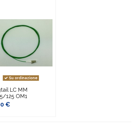
Su ordinazione
gtail LC MM
,5/125 OM1
30 €