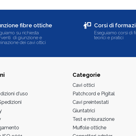
unzione fibre ottiche
Corsi di formaz
guiamo su richiesta
Eseguiamo corsi di 
erventi di giunzione e
teorici e pratici
inazione dei cavi ottici
ni
Categorie
Cavi ottici
dizioni d'uso
Patchcord e Pigital
pedizioni
Cavi preintestati
y
Giuntatrici
y
Test e misurazione
agamento
Muffole ottiche