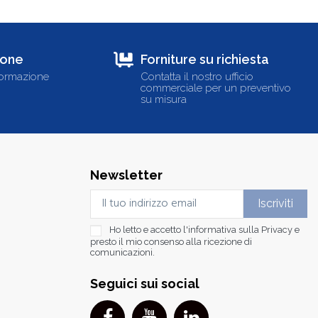
ione
Forniture su richiesta
formazione
Contatta il nostro ufficio
commerciale per un preventivo
su misura
Newsletter
Ho letto e accetto l'informativa sulla
Privacy
e
presto il mio consenso alla ricezione di
comunicazioni.
Seguici sui social