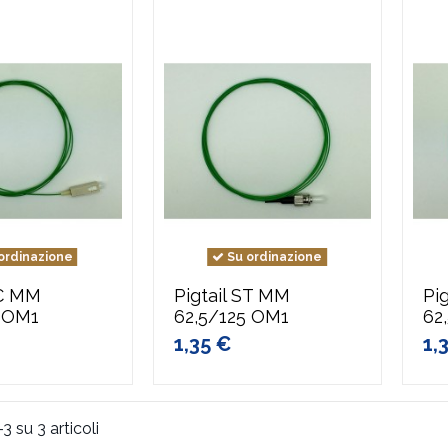
ordinazione
Su ordinazione
SC MM
Pigtail ST MM
Pi
5 OM1
62,5/125 OM1
62
1,35 €
1,
-3 su 3 articoli