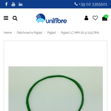
+39 02 3355501
0
Home
Patchcord e Pigtail
Pigtail
Pigtail LC MM 62,5/125 OM1