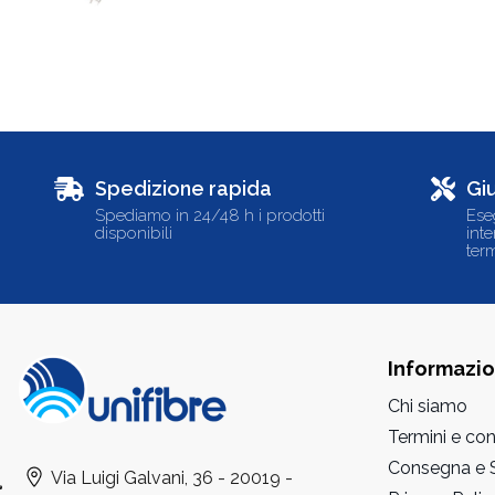
Spedizione rapida
Gi
Spediamo in 24/48 h i prodotti
Ese
disponibili
int
term
Informazio
Chi siamo
Termini e con
Consegna e S
Via Luigi Galvani, 36 - 20019 -