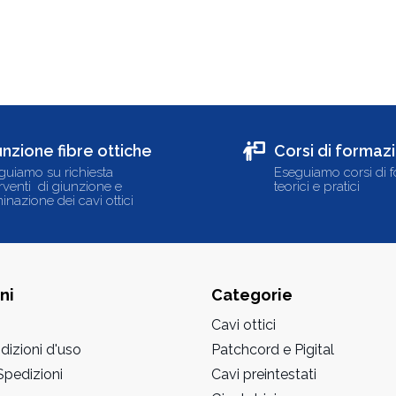
unzione fibre ottiche
Corsi di formaz
guiamo su richiesta
Eseguiamo corsi di 
erventi di giunzione e
teorici e pratici
inazione dei cavi ottici
ni
Categorie
Cavi ottici
dizioni d'uso
Patchcord e Pigital
pedizioni
Cavi preintestati