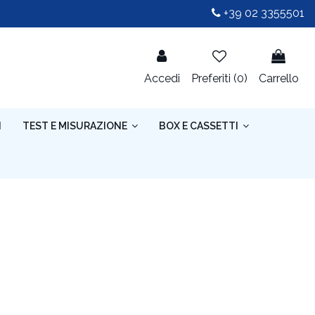
+39 02 3355501
Accedi
Preferiti (
0
)
Carrello
I
TEST E MISURAZIONE
BOX E CASSETTI