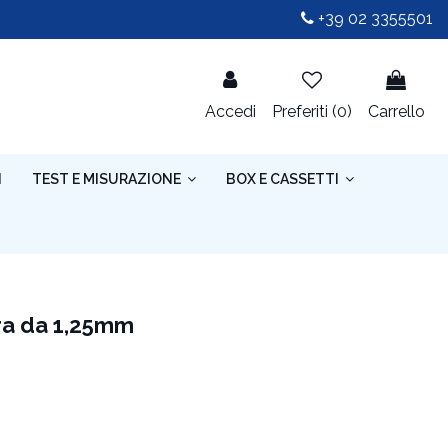
+39 02 3355501
Accedi
Preferiti (
0
)
Carrello
I
TEST E MISURAZIONE
BOX E CASSETTI
ura da 1,25mm