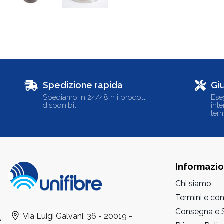
Spedizione rapida
Gi
Spediamo in 24/48 h i prodotti
Ese
disponibili
int
term
Informazio
Chi siamo
Termini e con
Consegna e S
Via Luigi Galvani, 36 - 20019 -