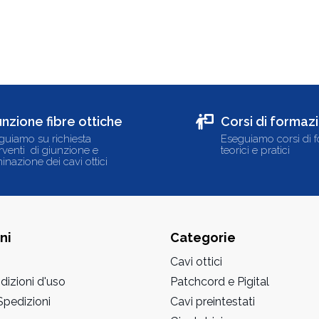
unzione fibre ottiche
Corsi di formaz
guiamo su richiesta
Eseguiamo corsi di 
erventi di giunzione e
teorici e pratici
inazione dei cavi ottici
ni
Categorie
Cavi ottici
dizioni d'uso
Patchcord e Pigital
pedizioni
Cavi preintestati