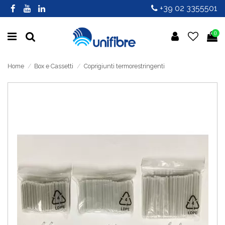
+39 02 3355501
0
Home
Box e Cassetti
Coprigiunti termorestringenti