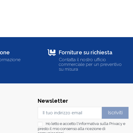
ione
Forniture su richiesta
formazione
Contatta il nostro ufficio
commerciale per un preventivo
su misura
Newsletter
Ho letto e accetto l'informativa sulla
Privacy
e
presto il mio consenso alla ricezione di