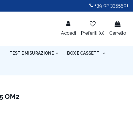
+39 02 3355501
Accedi
Preferiti (
0
)
Carrello
I
TEST E MISURAZIONE
BOX E CASSETTI
25 OM2