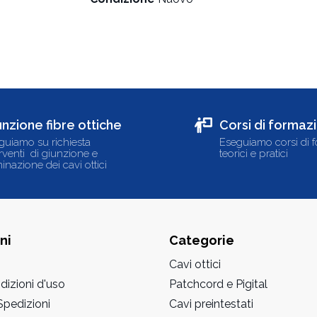
unzione fibre ottiche
Corsi di formaz
guiamo su richiesta
Eseguiamo corsi di 
erventi di giunzione e
teorici e pratici
inazione dei cavi ottici
ni
Categorie
Cavi ottici
dizioni d'uso
Patchcord e Pigital
pedizioni
Cavi preintestati