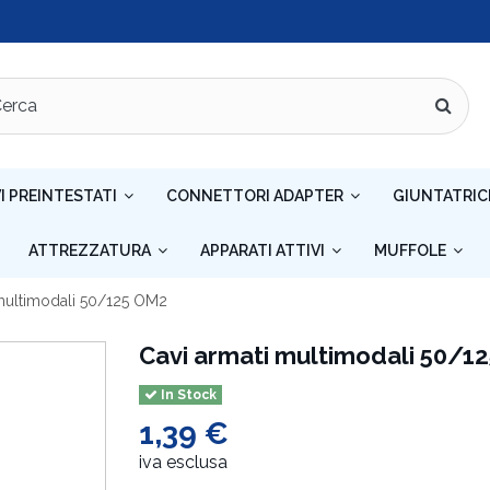
I PREINTESTATI
CONNETTORI ADAPTER
GIUNTATRIC
ATTREZZATURA
APPARATI ATTIVI
MUFFOLE
 multimodali 50/125 OM2
Cavi armati multimodali 50/1
In Stock
1,39 €
iva esclusa