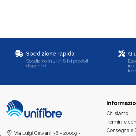
Spedizione rapida
Gi
Spediamo in 24/48 h i prodotti
Ese
disponibili
int
term
Informazio
Chi siamo
Termini e con
Consegna e S
Via Luigi Galvani, 36 - 20019 -