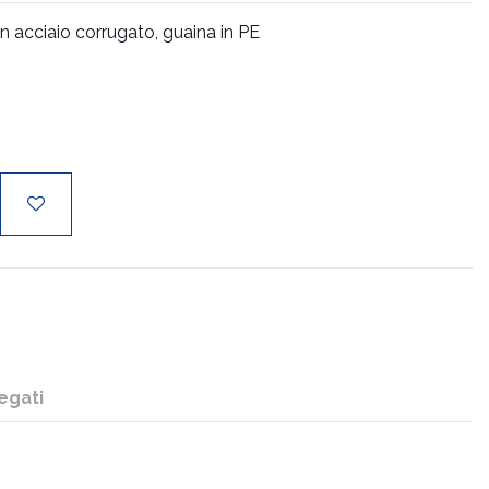
n acciaio corrugato, guaina in PE
egati