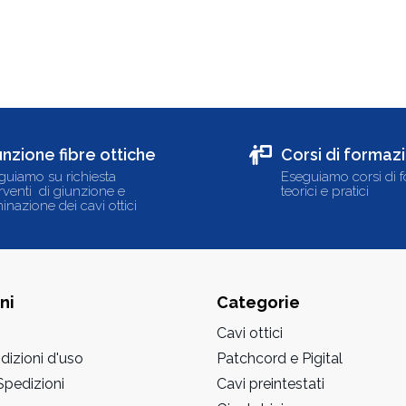
unzione fibre ottiche
Corsi di formaz
guiamo su richiesta
Eseguiamo corsi di 
erventi di giunzione e
teorici e pratici
inazione dei cavi ottici
ni
Categorie
Cavi ottici
dizioni d'uso
Patchcord e Pigital
pedizioni
Cavi preintestati