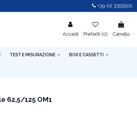
+39 02 3355501
Accedi
Preferiti (
0
)
Carrello
I
TEST E MISURAZIONE
BOX E CASSETTI
le 62,5/125 OM1