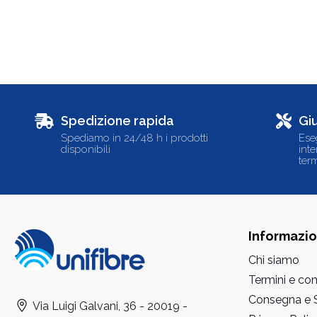
Spedizione rapida
Gi
Spediamo in 24/48 h i prodotti
Ese
disponibili
int
term
Informazio
Chi siamo
Termini e con
Consegna e S
Via Luigi Galvani, 36 - 20019 -