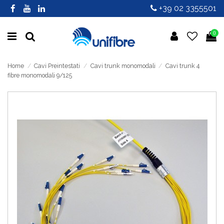
+39 02 3355501
0
Home
Cavi Preintestati
Cavi trunk monomodali
Cavi trunk 4
fibre monomodali 9/125