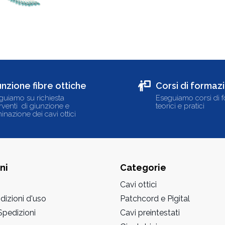
unzione fibre ottiche
Corsi di formaz
guiamo su richiesta
Eseguiamo corsi di 
erventi di giunzione e
teorici e pratici
inazione dei cavi ottici
ni
Categorie
Cavi ottici
dizioni d'uso
Patchcord e Pigital
pedizioni
Cavi preintestati