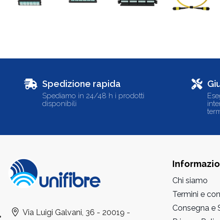
Spedizione rapida
Gi
Spediamo in 24/48 h i prodotti
Ese
disponibili
int
term
Informazio
Chi siamo
Termini e con
Consegna e S
Via Luigi Galvani, 36 - 20019 -