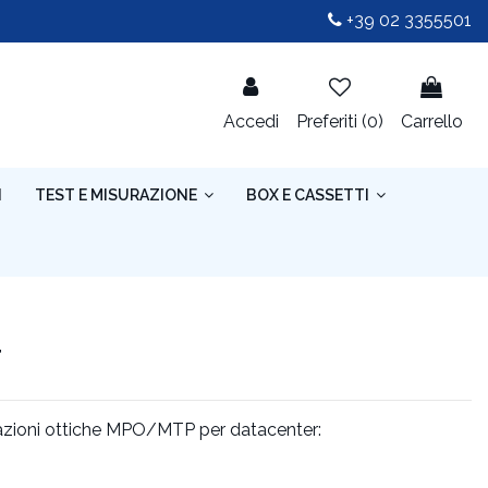
+39 02 3355501
Accedi
Preferiti (
0
)
Carrello
I
TEST E MISURAZIONE
BOX E CASSETTI
r
nazioni ottiche MPO/MTP per datacenter: