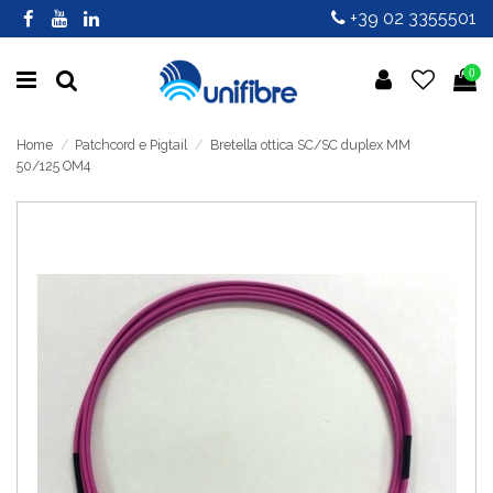
+39 02 3355501
0
Home
Patchcord e Pigtail
Bretella ottica SC/SC duplex MM
50/125 OM4