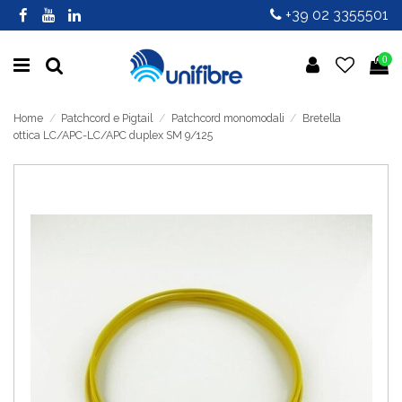
+39 02 3355501
0
Home
Patchcord e Pigtail
Patchcord monomodali
Bretella
ottica LC/APC-LC/APC duplex SM 9/125