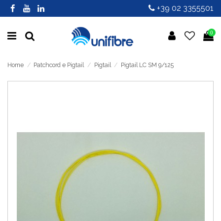
+39 02 3355501
0
Home
Patchcord e Pigtail
Pigtail
Pigtail LC SM 9/125