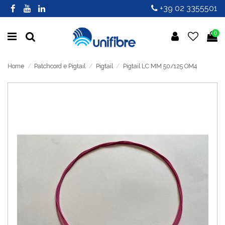
+39 02 3355501
0
Home
Patchcord e Pigtail
Pigtail
Pigtail LC MM 50/125 OM4