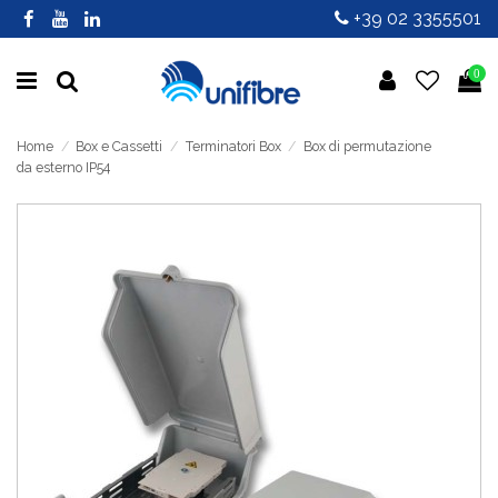
+39 02 3355501
0
Home
Box e Cassetti
Terminatori Box
Box di permutazione
da esterno IP54