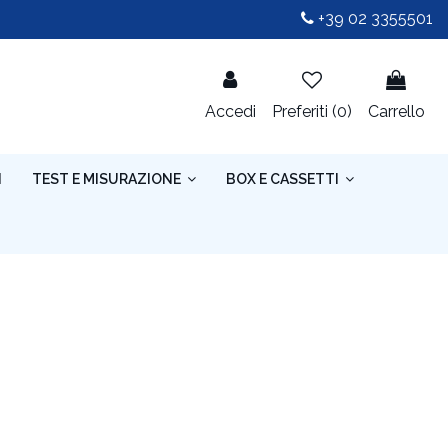
+39 02 3355501
Accedi
Preferiti (
0
)
Carrello
I
TEST E MISURAZIONE
BOX E CASSETTI