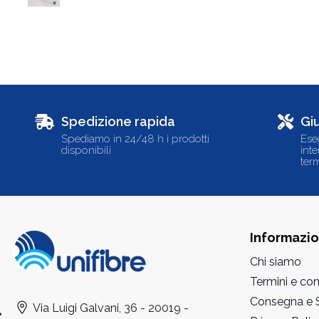
Spedizione rapida
Gi
Spediamo in 24/48 h i prodotti
Ese
disponibili
int
term
Informazio
Chi siamo
Termini e con
Consegna e S
Via Luigi Galvani, 36 - 20019 -