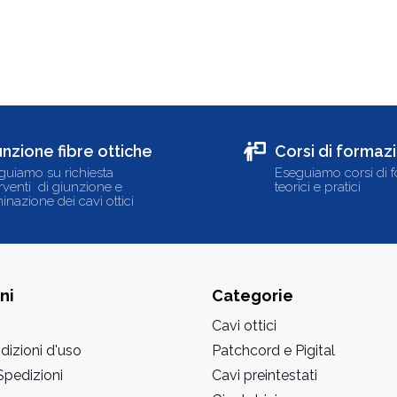
unzione fibre ottiche
Corsi di formaz
guiamo su richiesta
Eseguiamo corsi di 
erventi di giunzione e
teorici e pratici
inazione dei cavi ottici
ni
Categorie
Cavi ottici
dizioni d'uso
Patchcord e Pigital
pedizioni
Cavi preintestati