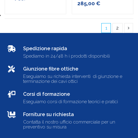
285,00 €
1
2
Spedizione rapida
Spediamo in 24/48 h i prodotti disponibili
Giunzione fibre ottiche
Eseguiamo su richiesta interventi di giunzione e
terminazione dei cavi ottici
Corsi di formazione
Eseguiamo corsi di formazione teorici e pratici
Forniture su richiesta
Contatta il nostro ufficio commerciale per un
preventivo su misura